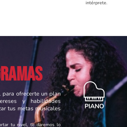
intérprete.
GRAMAS
 para ofrecerte un plan
ereses y habilidades
PIANO
zar tus metas musicales
ortar tu nivel, te daremos lo