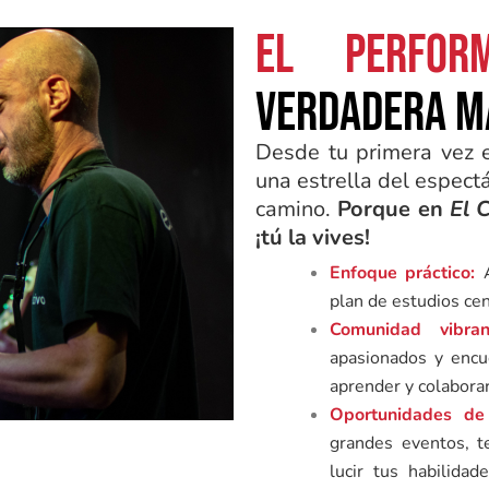
El perform
verdadera m
Desde tu primera vez e
una estrella del espect
camino.
Porque en
El 
¡tú la vives!
Enfoque práctico:
A
plan de estudios cent
Comunidad vibran
apasionados y encue
aprender y colaborar
Oportunidades de 
grandes eventos, 
lucir tus habilida