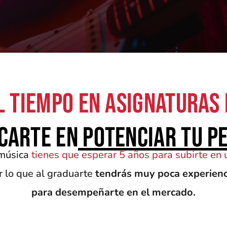
 tiempo en asignaturas 
carte en
potenciar tu p
 música
tienes que esperar 5 años para subirte en 
r lo que al graduarte
tendrás muy poca experienci
para desempeñarte en el mercado.