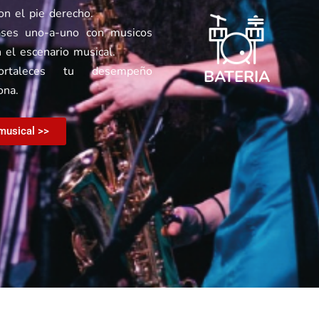
con el pie derecho.
ases uno-a-uno con musicos
 el escenario musical.
taleces tu desempeño
BATERIA
ona.
 musical >>