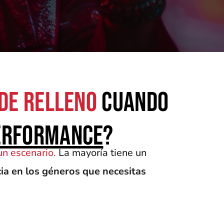
de relleno
cuando
erformance
?
un escenario.
La mayoría tiene un
a en los géneros que necesitas